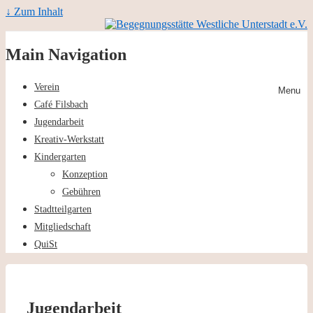
↓ Zum Inhalt
Main Navigation
Verein
Menu
Café Filsbach
Jugendarbeit
Kreativ-Werkstatt
Kindergarten
Konzeption
Gebühren
Stadtteilgarten
Mitgliedschaft
QuiSt
Jugendarbeit